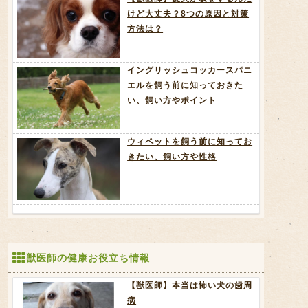
けど大丈夫？8つの原因と対策
方法は？
イングリッシュコッカースパニ
エルを飼う前に知っておきた
い、飼い方やポイント
ウィペットを飼う前に知ってお
きたい、飼い方や性格
獣医師の健康お役立ち情報
【獣医師】本当は怖い犬の歯周
病