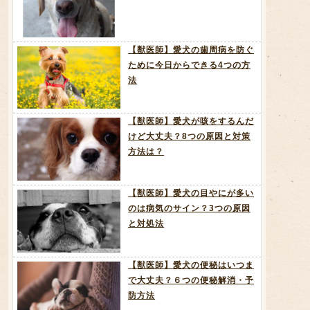
【獣医師】愛犬の歯周病を防ぐ
ために今日からできる4つの方
法
【獣医師】愛犬が咳をするんだ
けど大丈夫？8つの原因と対策
方法は？
【獣医師】愛犬の目やにが多い
のは病気のサイン？3つの原因
と対処法
【獣医師】愛犬の便秘はいつま
で大丈夫？６つの便秘解消・予
防方法