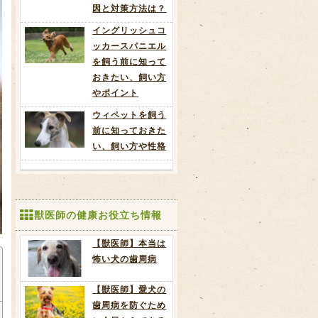
因と対策方法は？
イングリッシュコ
ッカースパニエル
を飼う前に知って
おきたい、飼い方
やポイント
ウィペットを飼う
前に知っておきた
い、飼い方や性格
獣医師の健康お役立ち情報
【獣医師】本当は
怖い犬の歯周病
【獣医師】愛犬の
歯周病を防ぐため