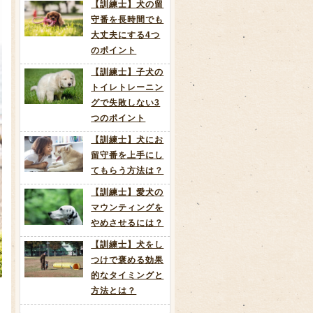
【訓練士】犬の留
守番を長時間でも
大丈夫にする4つ
のポイント
【訓練士】子犬の
トイレトレーニン
グで失敗しない3
つのポイント
【訓練士】犬にお
留守番を上手にし
てもらう方法は？
【訓練士】愛犬の
マウンティングを
やめさせるには？
【訓練士】犬をし
つけで褒める効果
的なタイミングと
方法とは？