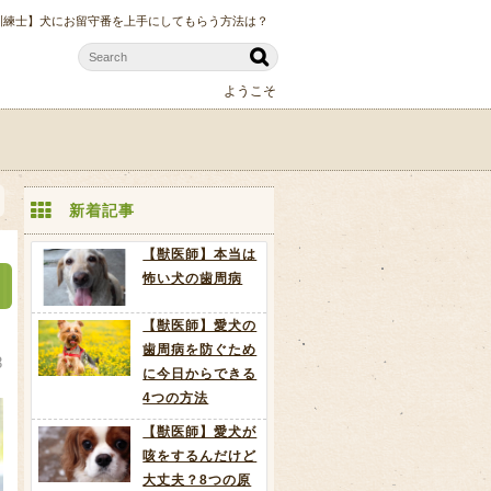
訓練士】犬にお留守番を上手にしてもらう方法は？
ようこそ
新着記事
【獣医師】本当は
怖い犬の歯周病
【獣医師】愛犬の
歯周病を防ぐため
8
に今日からできる
4つの方法
【獣医師】愛犬が
咳をするんだけど
大丈夫？8つの原