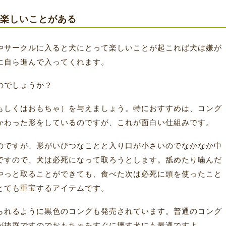
楽しいことがある
やサークルに入ると犬にとって楽しいことが起これば犬は嫌が
に自ら進んで入ってくれます。
のでしょうか？
もしくはおもちゃ）を与えましょう。特におすすめは、コング
かわった形をしているのですが、これが面白い仕組みです。
のですが、形がいびつなことと入り口が小さいのでなかなか中
ですので、犬は必死になって取ろうとします。舐めたり噛んだ
やっと取ることができても、食べた次は必死に頭を使ったこと
とても重宝するアイテムです。
られるように黒色のコングも発売されています。普通のコング
が抜群ですのでおもちゃをすぐに壊す犬にも最適ですよ。