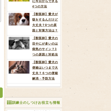
に今日からできる
4つの方法
【獣医師】愛犬が
咳をするんだけど
大丈夫？8つの原
因と対策方法は？
【獣医師】愛犬の
目やにが多いのは
病気のサイン？3
つの原因と対処法
【獣医師】愛犬の
便秘はいつまで大
丈夫？６つの便秘
解消・予防方法
訓練士のしつけお役立ち情報