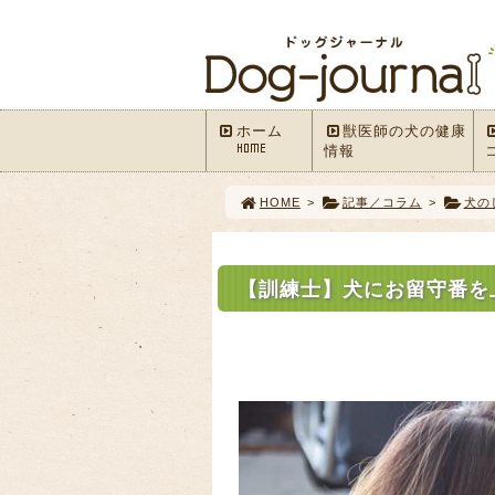
ホーム
獣医師の犬の健康
HOME
情報
HOME
>
記事／コラム
>
犬の
【訓練士】犬にお留守番を