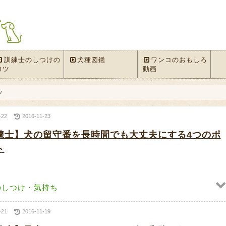
訓練士のしつけの
犬種図鑑
ワンコのおもしろ
コツ
動画
ツ
-22
2016-11-23
練士】犬の留守番を長時間でも大丈夫にする4つのポ
ト
のしつけ・気持ち
-21
2016-11-19