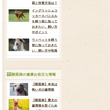
因と対策方法は？
イングリッシュコ
ッカースパニエル
を飼う前に知って
おきたい、飼い方
やポイント
ウィペットを飼う
前に知っておきた
い、飼い方や性格
獣医師の健康お役立ち情報
【獣医師】本当は
怖い犬の歯周病
【獣医師】愛犬の
歯周病を防ぐため