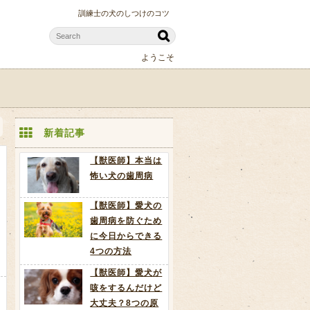
訓練士の犬のしつけのコツ
ようこそ
新着記事
【獣医師】本当は
怖い犬の歯周病
【獣医師】愛犬の
歯周病を防ぐため
に今日からできる
4つの方法
【獣医師】愛犬が
咳をするんだけど
大丈夫？8つの原