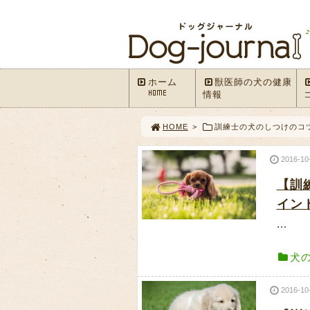
ホーム
獣医師の犬の健康
HOME
情報
HOME
>
訓練士の犬のしつけのコ
2016-10
【訓
イン
...
犬
2016-10