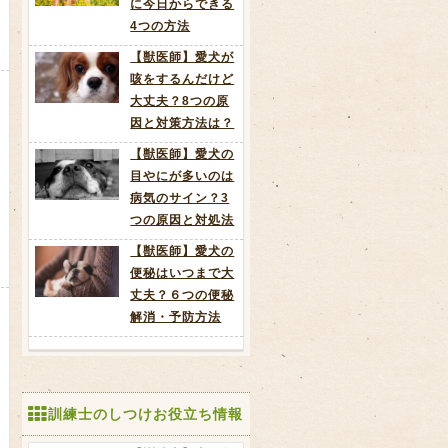
に今日からできる
4つの方法
【獣医師】愛犬が
咳をするんだけど
大丈夫？8つの原
因と対策方法は？
【獣医師】愛犬の
目やにが多いのは
病気のサイン？3
つの原因と対処法
【獣医師】愛犬の
便秘はいつまで大
丈夫？６つの便秘
解消・予防方法
訓練士のしつけお役立ち情報