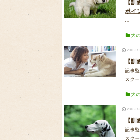
【訓
ポイ
...
犬
2016-09
【訓
記事監
スクー
犬
2016-09
【訓
記事監
スクー