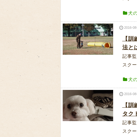
犬
2016-08
【訓
法と
記事監
スクー
犬
2016-08
【訓
タク
記事監
スクー