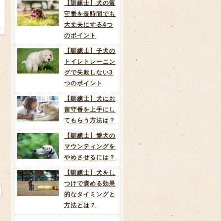
【訓練士】犬の留
守番を長時間でも
大丈夫にする4つ
のポイント
【訓練士】子犬の
トイレトレーニン
グで失敗しない3
つのポイント
【訓練士】犬にお
留守番を上手にし
てもらう方法は？
【訓練士】愛犬の
マウンティングを
やめさせるには？
【訓練士】犬をし
つけで褒める効果
的なタイミングと
方法とは？