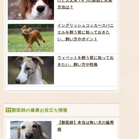
けど大丈夫？8つの原因と対策
方法は？
イングリッシュコッカースパニ
エルを飼う前に知っておきた
い、飼い方やポイント
ウィペットを飼う前に知ってお
きたい、飼い方や性格
獣医師の健康お役立ち情報
【獣医師】本当は怖い犬の歯周
病