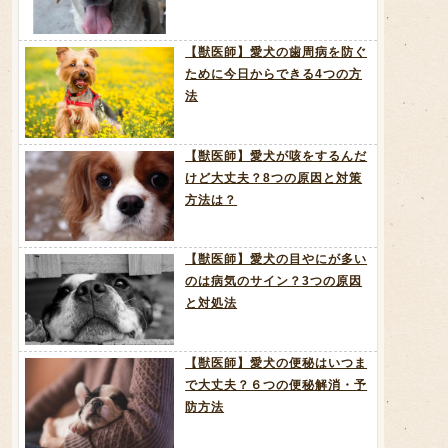
【獣医師】愛犬の歯周病を防ぐ
ために今日からできる4つの方
法
【獣医師】愛犬が咳をするんだ
けど大丈夫？8つの原因と対策
方法は？
【獣医師】愛犬の目やにが多い
のは病気のサイン？3つの原因
と対処法
【獣医師】愛犬の便秘はいつま
で大丈夫？６つの便秘解消・予
防方法