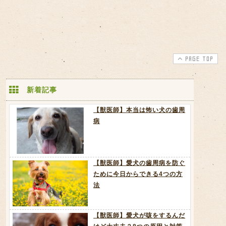
PAGE TOP
新着記事
【獣医師】本当は怖い犬の歯周
病
【獣医師】愛犬の歯周病を防ぐ
ために今日からできる4つの方
法
【獣医師】愛犬が咳をするんだ