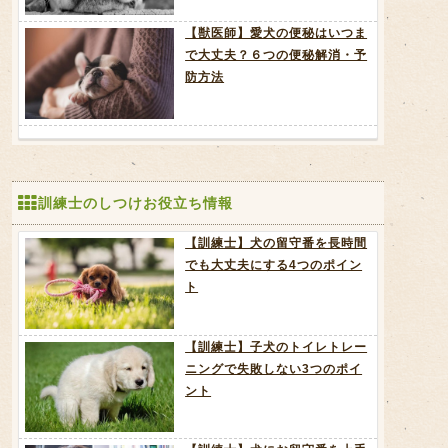
【獣医師】愛犬の便秘はいつま
で大丈夫？６つの便秘解消・予
防方法
訓練士のしつけお役立ち情報
【訓練士】犬の留守番を長時間
でも大丈夫にする4つのポイン
ト
【訓練士】子犬のトイレトレー
ニングで失敗しない3つのポイ
ント