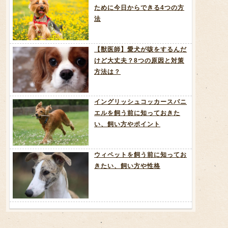
ために今日からできる4つの方
法
【獣医師】愛犬が咳をするんだ
けど大丈夫？8つの原因と対策
方法は？
イングリッシュコッカースパニ
エルを飼う前に知っておきた
い、飼い方やポイント
ウィペットを飼う前に知ってお
きたい、飼い方や性格