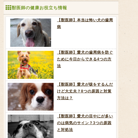
獣医師の健康お役立ち情報
【獣医師】本当は怖い犬の歯周
病
【獣医師】愛犬の歯周病を防ぐ
ために今日からできる4つの方
法
【獣医師】愛犬が咳をするんだ
けど大丈夫？8つの原因と対策
方法は？
【獣医師】愛犬の目やにが多い
のは病気のサイン？3つの原因
と対処法