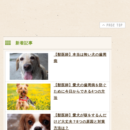
PAGE TOP
新着記事
【獣医師】本当は怖い犬の歯周
病
【獣医師】愛犬の歯周病を防ぐ
ために今日からできる4つの方
法
【獣医師】愛犬が咳をするんだ
けど大丈夫？8つの原因と対策
方法は？