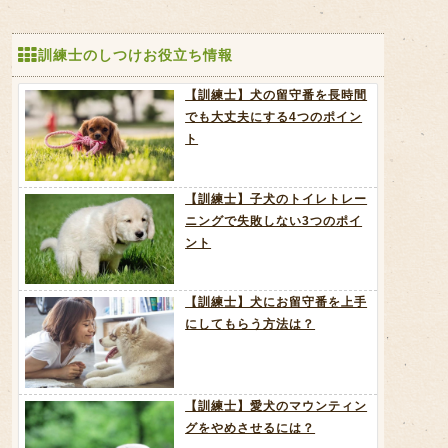
訓練士のしつけお役立ち情報
【訓練士】犬の留守番を長時間
でも大丈夫にする4つのポイン
ト
【訓練士】子犬のトイレトレー
ニングで失敗しない3つのポイ
ント
【訓練士】犬にお留守番を上手
にしてもらう方法は？
【訓練士】愛犬のマウンティン
グをやめさせるには？