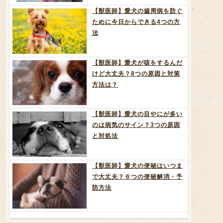
【獣医師】愛犬の歯周病を防ぐ
ために今日からできる4つの方
法
【獣医師】愛犬が咳をするんだ
けど大丈夫？8つの原因と対策
方法は？
【獣医師】愛犬の目やにが多い
のは病気のサイン？3つの原因
と対処法
【獣医師】愛犬の便秘はいつま
で大丈夫？６つの便秘解消・予
防方法