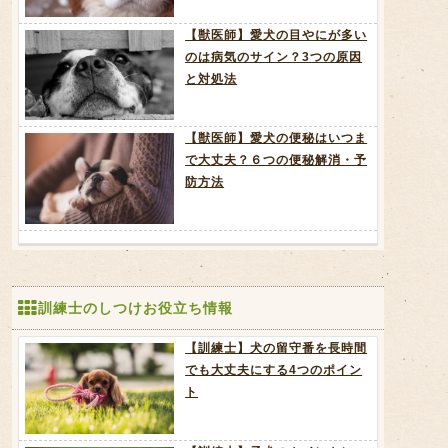
【獣医師】愛犬の目やにが多い
のは病気のサイン？3つの原因
と対処法
【獣医師】愛犬の便秘はいつま
で大丈夫？６つの便秘解消・予
防方法
訓練士のしつけお役立ち情報
【訓練士】犬の留守番を長時間
でも大丈夫にする4つのポイン
ト