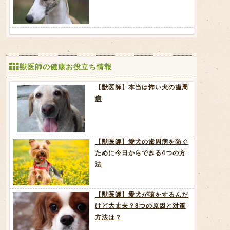
獣医師の健康お役立ち情報
【獣医師】本当は怖い犬の歯周
病
【獣医師】愛犬の歯周病を防ぐ
ために今日からできる4つの方
法
【獣医師】愛犬が咳をするんだ
けど大丈夫？8つの原因と対策
方法は？