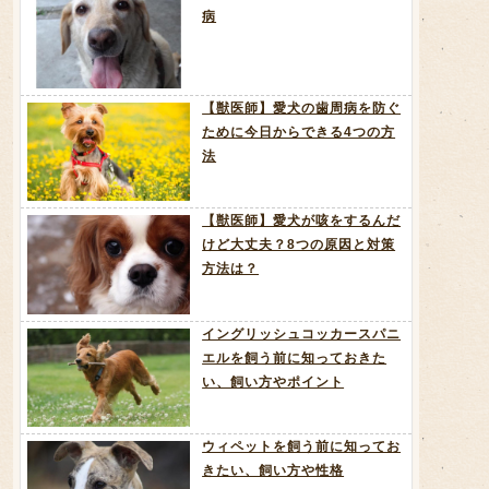
病
【獣医師】愛犬の歯周病を防ぐ
ために今日からできる4つの方
法
【獣医師】愛犬が咳をするんだ
けど大丈夫？8つの原因と対策
方法は？
イングリッシュコッカースパニ
エルを飼う前に知っておきた
い、飼い方やポイント
ウィペットを飼う前に知ってお
きたい、飼い方や性格