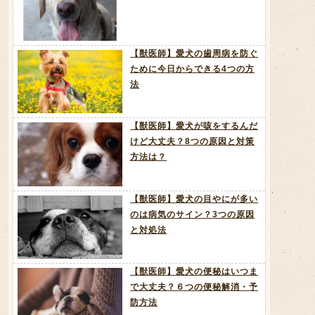
【獣医師】愛犬の歯周病を防ぐ
ために今日からできる4つの方
法
【獣医師】愛犬が咳をするんだ
けど大丈夫？8つの原因と対策
方法は？
【獣医師】愛犬の目やにが多い
のは病気のサイン？3つの原因
と対処法
【獣医師】愛犬の便秘はいつま
で大丈夫？６つの便秘解消・予
防方法