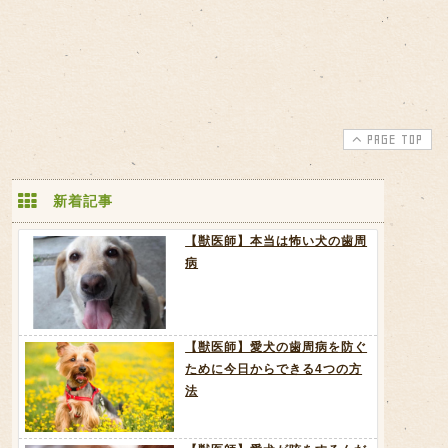
PAGE TOP
新着記事
【獣医師】本当は怖い犬の歯周
病
【獣医師】愛犬の歯周病を防ぐ
ために今日からできる4つの方
法