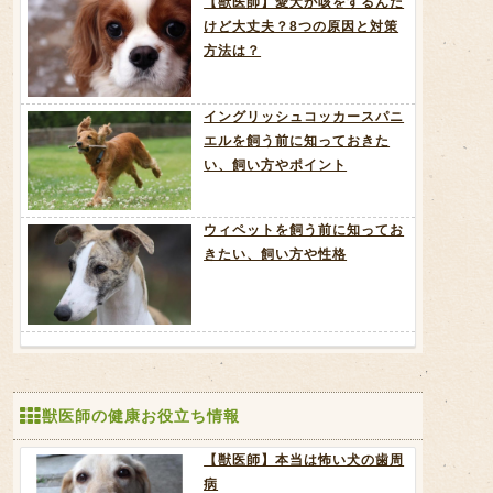
【獣医師】愛犬が咳をするんだ
けど大丈夫？8つの原因と対策
方法は？
イングリッシュコッカースパニ
エルを飼う前に知っておきた
い、飼い方やポイント
ウィペットを飼う前に知ってお
きたい、飼い方や性格
獣医師の健康お役立ち情報
【獣医師】本当は怖い犬の歯周
病