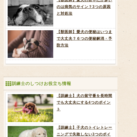
のは病気のサイン？3つの原因
と対処法
【獣医師】愛犬の便秘はいつま
で大丈夫？６つの便秘解消・予
防方法
訓練士のしつけお役立ち情報
【訓練士】犬の留守番を長時間
でも大丈夫にする4つのポイン
ト
【訓練士】子犬のトイレトレー
ニングで失敗しない3つのポイ