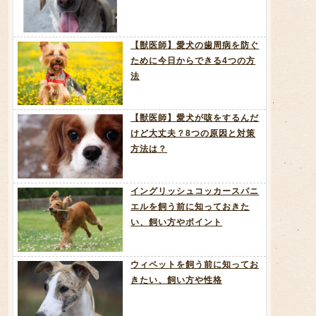
【獣医師】愛犬の歯周病を防ぐ
ために今日からできる4つの方
法
【獣医師】愛犬が咳をするんだ
けど大丈夫？8つの原因と対策
方法は？
イングリッシュコッカースパニ
エルを飼う前に知っておきた
い、飼い方やポイント
ウィペットを飼う前に知ってお
きたい、飼い方や性格