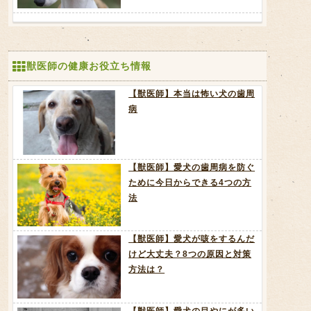
獣医師の健康お役立ち情報
【獣医師】本当は怖い犬の歯周
病
【獣医師】愛犬の歯周病を防ぐ
ために今日からできる4つの方
法
【獣医師】愛犬が咳をするんだ
けど大丈夫？8つの原因と対策
方法は？
【獣医師】愛犬の目やにが多い