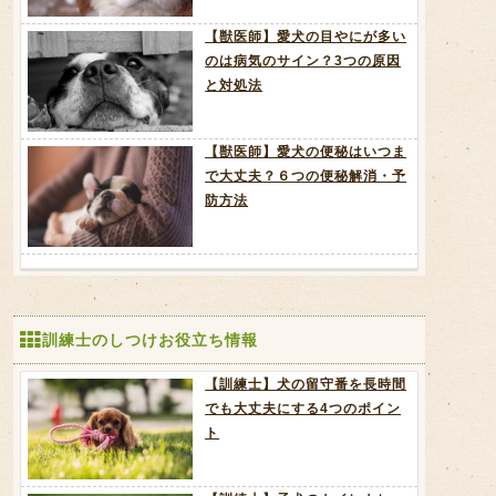
【獣医師】愛犬の目やにが多い
のは病気のサイン？3つの原因
と対処法
【獣医師】愛犬の便秘はいつま
で大丈夫？６つの便秘解消・予
防方法
訓練士のしつけお役立ち情報
【訓練士】犬の留守番を長時間
でも大丈夫にする4つのポイン
ト