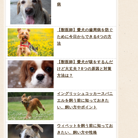
病
【獣医師】愛犬の歯周病を防ぐ
ために今日からできる4つの方
法
【獣医師】愛犬が咳をするんだ
けど大丈夫？8つの原因と対策
方法は？
イングリッシュコッカースパニ
エルを飼う前に知っておきた
い、飼い方やポイント
ウィペットを飼う前に知ってお
きたい、飼い方や性格