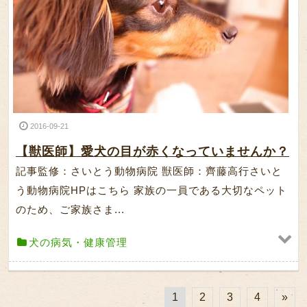
2016-09-21
【獣医師】愛犬の目が赤くなっていませんか？
記事監修：さいとう動物病院 獣医師：齊藤高行さいと
う動物病院HPはこちら 家族の一員である大切なペット
のため、ご家族さま...
犬の病気・健康管理
1
2
3
4
»