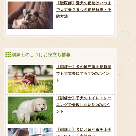
【獣医師】愛犬の便秘はいつま
で大丈夫？６つの便秘解消・予
防方法
訓練士のしつけお役立ち情報
【訓練士】犬の留守番を長時間
でも大丈夫にする4つのポイン
ト
【訓練士】子犬のトイレトレー
ニングで失敗しない3つのポイ
ント
【訓練士】犬にお留守番を上手