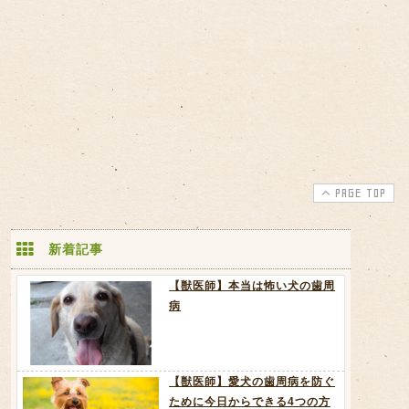
PAGE TOP
新着記事
【獣医師】本当は怖い犬の歯周
病
【獣医師】愛犬の歯周病を防ぐ
ために今日からできる4つの方