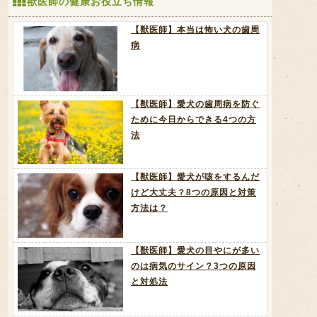
獣医師の健康お役立ち情報
【獣医師】本当は怖い犬の歯周
病
【獣医師】愛犬の歯周病を防ぐ
ために今日からできる4つの方
法
【獣医師】愛犬が咳をするんだ
けど大丈夫？8つの原因と対策
方法は？
【獣医師】愛犬の目やにが多い
のは病気のサイン？3つの原因
と対処法