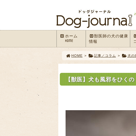
ホーム
獣医師の犬の健康
HOME
情報
HOME
>
記事／コラム
>
犬の
【獣医】犬も風邪をひくの