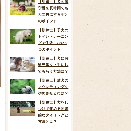
【訓練士】犬の留
守番を長時間でも
大丈夫にする4つ
のポイント
【訓練士】子犬の
トイレトレーニン
グで失敗しない3
つのポイント
【訓練士】犬にお
留守番を上手にし
てもらう方法は？
【訓練士】愛犬の
マウンティングを
やめさせるには？
【訓練士】犬をし
つけで褒める効果
的なタイミングと
方法とは？