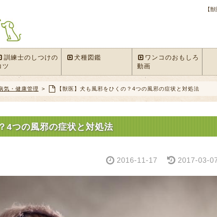
【獣
訓練士のしつけの
犬種図鑑
ワンコのおもしろ
コツ
動画
病気・健康管理
>
【獣医】犬も風邪をひくの？4つの風邪の症状と対処法
？4つの風邪の症状と対処法
2016-11-17
2017-03-0