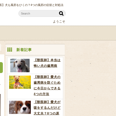
医】犬も風邪をひくの？4つの風邪の症状と対処法
ようこそ
新着記事
【獣医師】本当は
怖い犬の歯周病
【獣医師】愛犬の
歯周病を防ぐため
7
に今日からできる
4つの方法
【獣医師】愛犬が
咳をするんだけど
大丈夫？8つの原