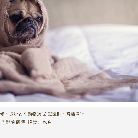
修：
さいとう動物病院 獣医師：齊藤高行
とう動物病院HPはこちら