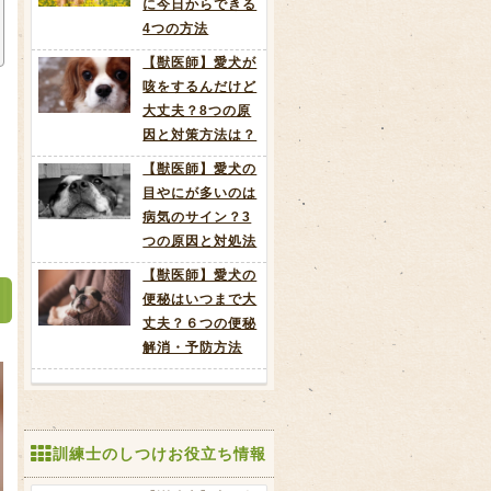
に今日からできる
4つの方法
【獣医師】愛犬が
咳をするんだけど
大丈夫？8つの原
因と対策方法は？
【獣医師】愛犬の
目やにが多いのは
病気のサイン？3
つの原因と対処法
【獣医師】愛犬の
便秘はいつまで大
丈夫？６つの便秘
解消・予防方法
訓練士のしつけお役立ち情報