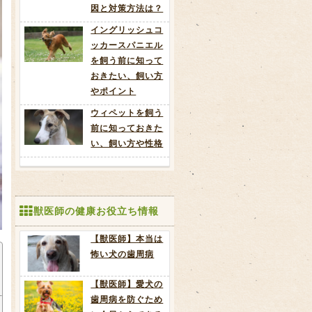
因と対策方法は？
イングリッシュコ
ッカースパニエル
を飼う前に知って
おきたい、飼い方
やポイント
ウィペットを飼う
前に知っておきた
い、飼い方や性格
獣医師の健康お役立ち情報
【獣医師】本当は
怖い犬の歯周病
【獣医師】愛犬の
歯周病を防ぐため