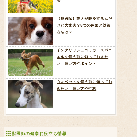
法
【獣医師】愛犬が咳をするんだ
けど大丈夫？8つの原因と対策
方法は？
イングリッシュコッカースパニ
エルを飼う前に知っておきた
い、飼い方やポイント
ウィペットを飼う前に知ってお
きたい、飼い方や性格
獣医師の健康お役立ち情報