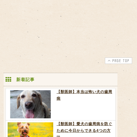
PAGE TOP
新着記事
【獣医師】本当は怖い犬の歯周
病
【獣医師】愛犬の歯周病を防ぐ
ために今日からできる4つの方