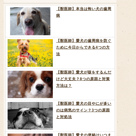
【獣医師】本当は怖い犬の歯周
病
【獣医師】愛犬の歯周病を防ぐ
ために今日からできる4つの方
法
【獣医師】愛犬が咳をするんだ
けど大丈夫？8つの原因と対策
方法は？
【獣医師】愛犬の目やにが多い
のは病気のサイン？3つの原因
と対処法
【獣医師】愛犬の便秘はいつま