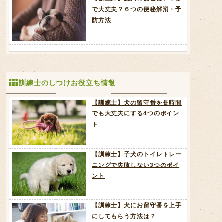
で大丈夫？６つの便秘解消・予
防方法
訓練士のしつけお役立ち情報
【訓練士】犬の留守番を長時間
でも大丈夫にする4つのポイン
ト
【訓練士】子犬のトイレトレー
ニングで失敗しない3つのポイ
ント
【訓練士】犬にお留守番を上手
にしてもらう方法は？